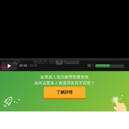
00
:
00
/
02
:
45
如果真人視訊教學那麼有效
片尾有
攻其不背
為何這麼多人會選擇攻其不背呢？
的品牌故事
了解詳情