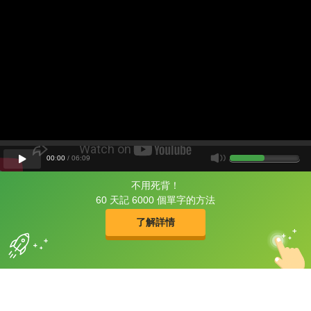
00
:
00
/
06
:
09
不用死背！
片尾有
攻其不背
60 天記 6000 個單字的方法
的品牌故事
了解詳情