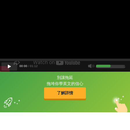
00
:
00
/
01
:
12
別讓拖延
片尾有
攻其不背
拖垮你學英文的信心
的品牌故事
了解詳情