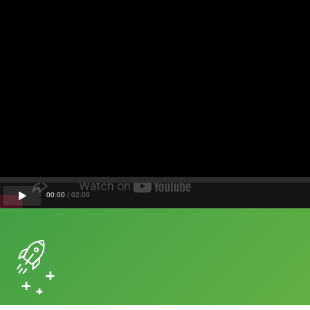
00
:
00
/
02
:
00