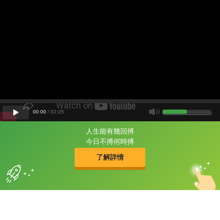
00
:
00
/
02
:
25
人生能有幾回搏
片尾有
攻其不背
今日不搏何時搏
的品牌故事
了解詳情