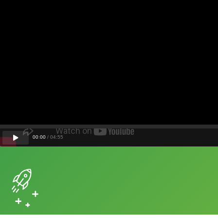
00
:
00
/
04
:
55