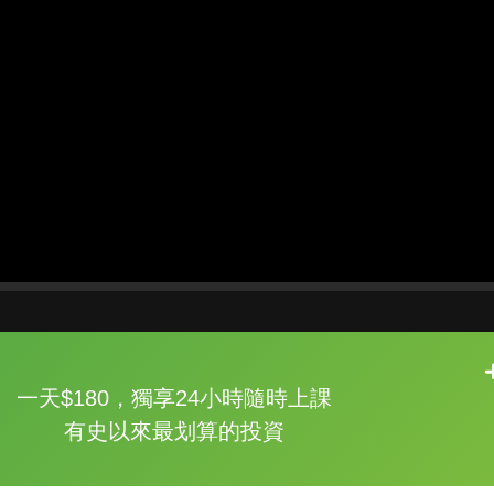
片尾有
攻其不背
一天$180，獨享24小時隨時上課
的品牌故事
有史以來最划算的投資