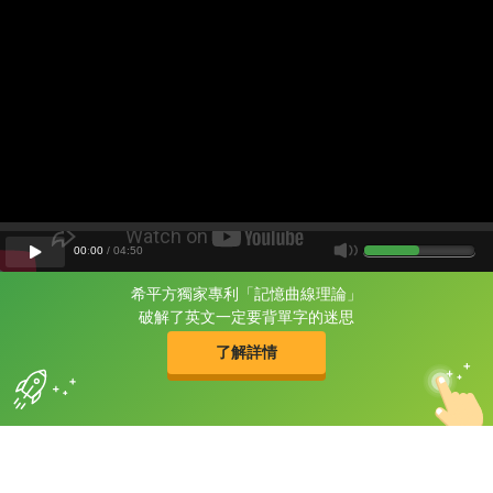
00
:
00
/
04
:
50
希平方獨家專利「記憶曲線理論」
片尾有
攻其不背
破解了英文一定要背單字的迷思
的品牌故事
了解詳情