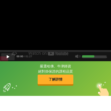
00
:
00
/
01
:
27
嚴選哈佛、牛津師資
片尾有
攻其不背
絕對掛保證的課程品質
的品牌故事
了解詳情