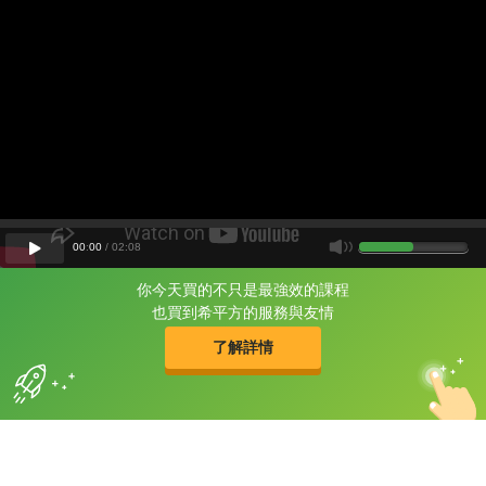
00
:
00
/
02
:
08
你今天買的不只是最強效的課程
片尾有
攻其不背
也買到希平方的服務與友情
的品牌故事
了解詳情