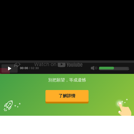
00
:
00
/
02
:
30
別把願望，等成遺憾
片尾有
攻其不背
的品牌故事
了解詳情