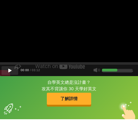
00
:
00
/
03
:
12
自學英文總是沒計畫？
片尾有
攻其不背
攻其不背讓你 30 天學好英文
的品牌故事
了解詳情