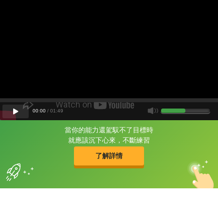
00
:
00
/
01
:
49
當你的能力還駕馭不了目標時
片尾有
攻其不背
就應該沉下心來，不斷練習
的品牌故事
了解詳情