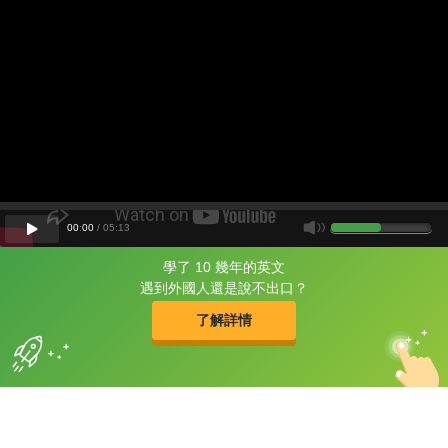
00
:
00
/
05
:
13
學了 10 幾年的英文
片尾有
攻其不背
遇到外國人還是說不出口？
的品牌故事
了解詳情