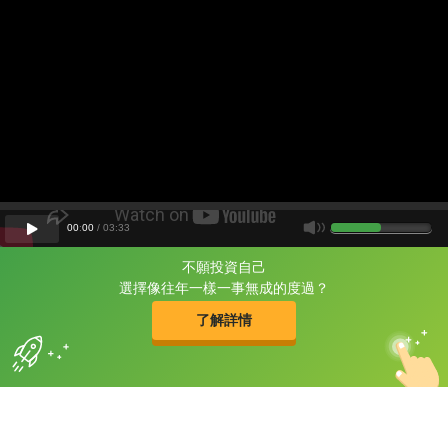
00
:
00
/
03
:
33
不願投資自己
片尾有
攻其不背
選擇像往年一樣一事無成的度過？
的品牌故事
了解詳情