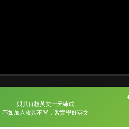
片尾有
攻其不背
與其肖想英文一天練成
的品牌故事
不如加入攻其不背，紮實學好英文