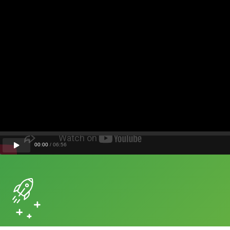
00
:
00
/
06
:
56