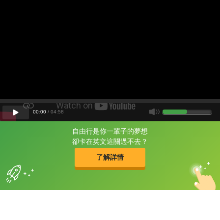
00
:
00
/
04
:
58
自由行是你一輩子的夢想
片尾有
攻其不背
卻卡在英文這關過不去？
的品牌故事
了解詳情