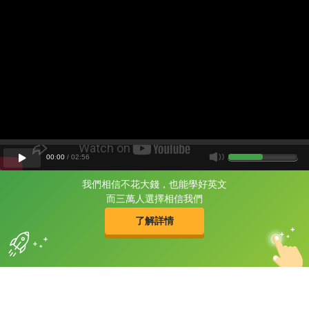
00
:
00
/
02
:
56
我們相信不花大錢，也能學好英文
片尾有
攻其不背
而三萬人選擇相信我們
的品牌故事
了解詳情