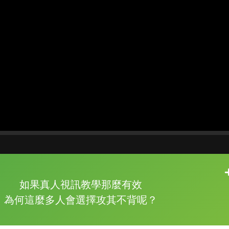
片尾有
攻其不背
如果真人視訊教學那麼有效
的品牌故事
為何這麼多人會選擇攻其不背呢？