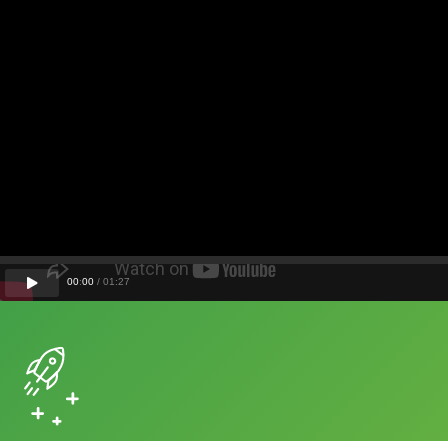
00
:
00
/
01
:
27