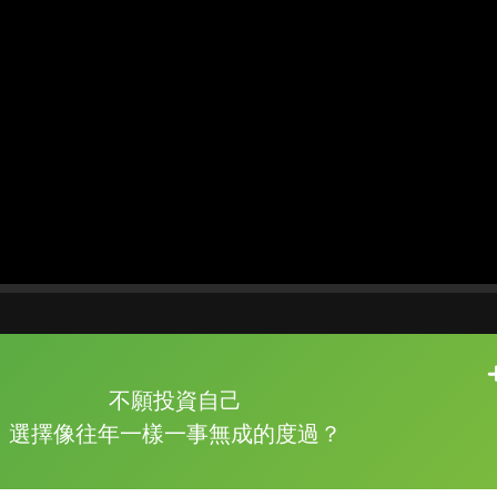
片尾有
攻其不背
不願投資自己
的品牌故事
選擇像往年一樣一事無成的度過？