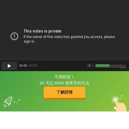
00
:
00
/
00
:
00
不用死背！
片尾有
攻其不背
60 天記 6000 個單字的方法
的品牌故事
了解詳情