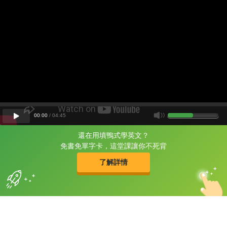
00
:
00
/
04
:
45
還在用填鴨式學英文？
片尾有
攻其不背
免書免單字卡，這堂課讓你不死背
的品牌故事
了解詳情