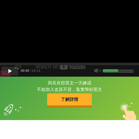
00
:
00
/
02
:
13
與其肖想英文一天練成
片尾有
攻其不背
不如加入攻其不背，紮實學好英文
的品牌故事
了解詳情