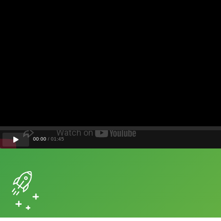
00
:
00
/
01
:
45