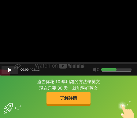
00
:
00
/
02
:
12
過去你花 10 年用錯的方法學英文
片尾有
攻其不背
現在只要 30 天，就能學好英文
的品牌故事
了解詳情