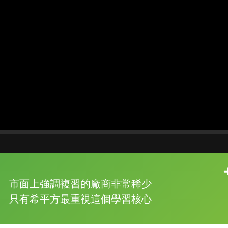
片尾有
攻其不背
市面上強調複習的廠商非常稀少
的品牌故事
只有希平方最重視這個學習核心