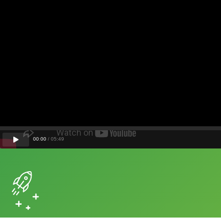
00
:
00
/
05
:
49