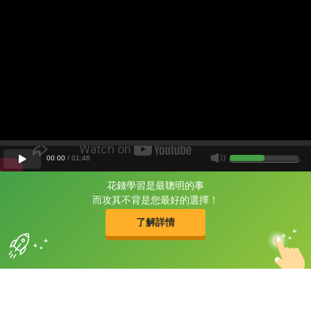
00
:
00
/
01
:
48
花錢學習是最聰明的事
片尾有
攻其不背
而攻其不背是您最好的選擇！
的品牌故事
了解詳情