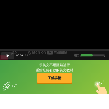
00
:
00
/
03
:
51
學英文不用砸錢補習
片尾有
攻其不背
重點是要有效的英文教材
的品牌故事
了解詳情