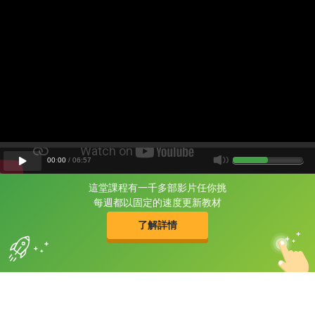
00
:
00
/
06
:
57
這堂課程有一千多部影片任你挑
片尾有
攻其不背
每週都以固定的速度更新教材
的品牌故事
了解詳情