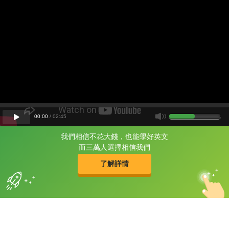
00
:
00
/
02
:
45
我們相信不花大錢，也能學好英文
片尾有
攻其不背
而三萬人選擇相信我們
的品牌故事
了解詳情