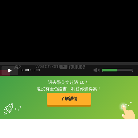
00
:
00
/
03
:
33
過去學英文超過 10 年
片尾有
攻其不背
還沒有金色證書，我替你覺得累！
的品牌故事
了解詳情