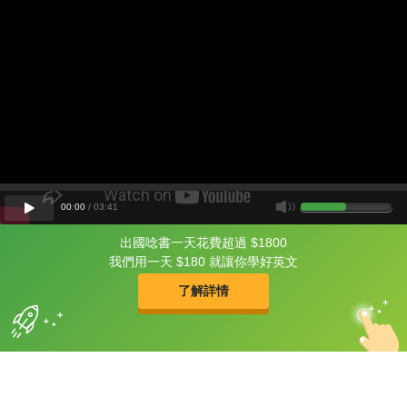
00
:
00
/
03
:
41
出國唸書一天花費超過 $1800
片尾有
攻其不背
我們用一天 $180 就讓你學好英文
的品牌故事
了解詳情