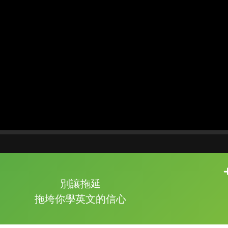
片尾有
攻其不背
別讓拖延
的品牌故事
拖垮你學英文的信心