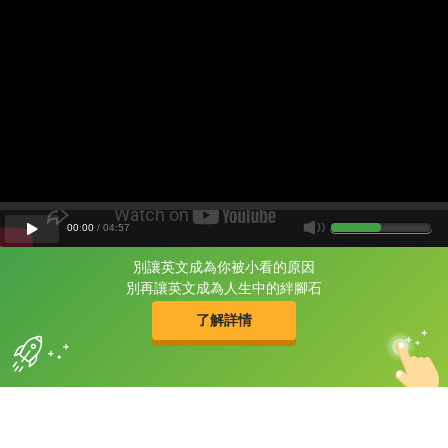
00
:
00
/
04
:
57
別讓英文成為你被小看的原因
片尾有
攻其不背
別再讓英文成為人生中的絆腳石
的品牌故事
了解詳情