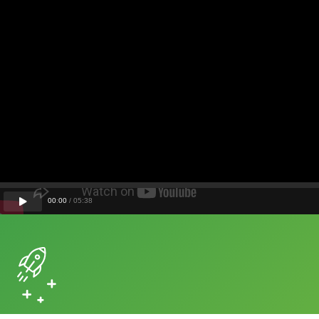
00
:
00
/
05
:
38