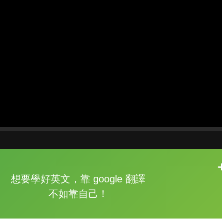
片尾有
攻其不背
想要學好英文，靠 google 翻譯
的品牌故事
不如靠自己！