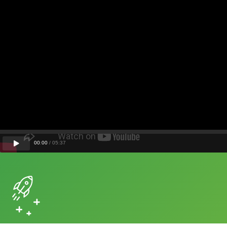
00
:
00
/
05
:
37