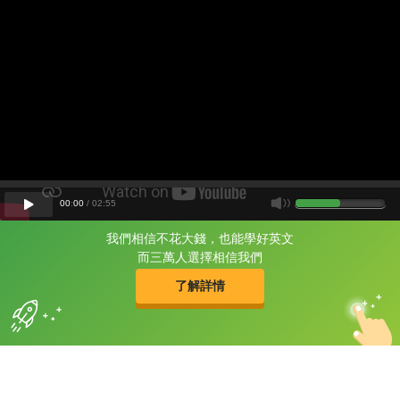
00
:
00
/
02
:
55
我們相信不花大錢，也能學好英文
片尾有
攻其不背
而三萬人選擇相信我們
的品牌故事
了解詳情