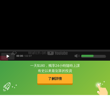
00
:
00
/
02
:
07
一天$180，獨享24小時隨時上課
片尾有
攻其不背
有史以來最划算的投資
的品牌故事
了解詳情