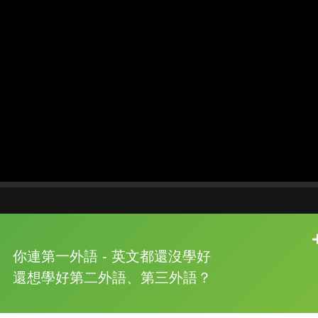
片尾有
攻其不背
你連第一外語 - 英文都還沒學好
的品牌故事
還想學好第二外語、第三外語？