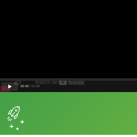
00
:
00
/
01
:
00