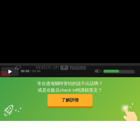
00
:
00
/
00
:
44
常在過海關時害怕的說不出話嗎？
片尾有
攻其不背
或是在飯店check in時講錯英文？
的品牌故事
了解詳情