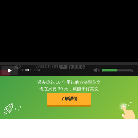
00
:
00
/
02
:
24
過去你花 10 年用錯的方法學英文
片尾有
攻其不背
現在只要 30 天，就能學好英文
的品牌故事
了解詳情