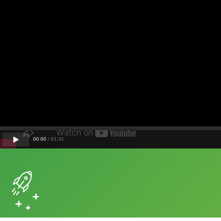
00
:
00
/
01
:
31