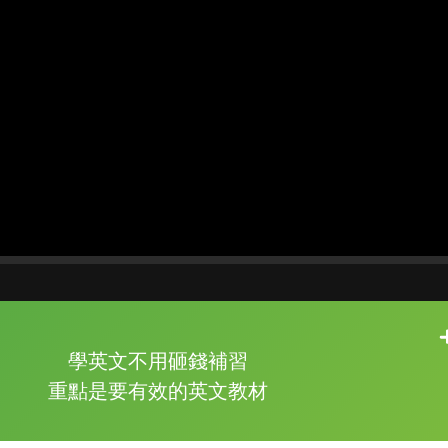
片尾有
攻其不背
學英文不用砸錢補習
的品牌故事
重點是要有效的英文教材