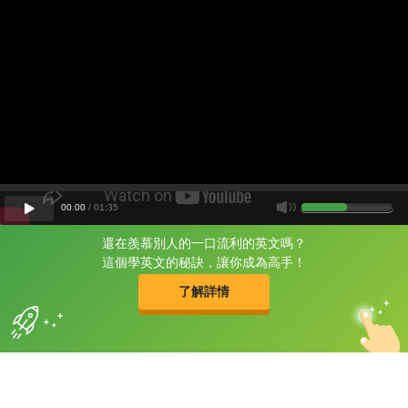
00
:
00
/
01
:
35
還在羨慕別人的一口流利的英文嗎？
片尾有
攻其不背
這個學英文的秘訣，讓你成為高手！
的品牌故事
了解詳情