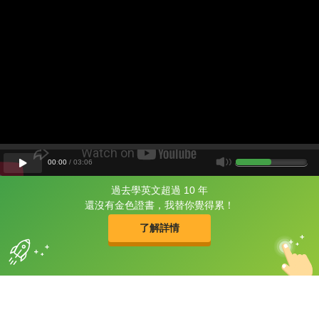
00
:
00
/
03
:
06
過去學英文超過 10 年
片尾有
攻其不背
還沒有金色證書，我替你覺得累！
的品牌故事
了解詳情