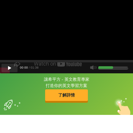
00
:
00
/
01
:
38
讓希平方 - 英文教育專家
片尾有
攻其不背
打造你的英文學習方案
的品牌故事
了解詳情