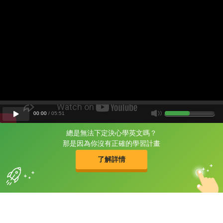
00
:
00
/
05
:
51
總是無法下定決心學英文嗎？
片尾有
攻其不背
那是因為你沒有正確的學習計畫
的品牌故事
了解詳情