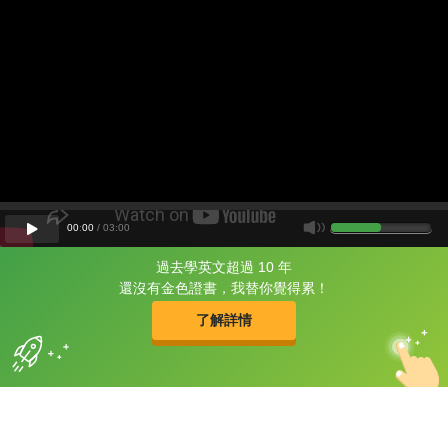
00
:
00
/
03
:
00
過去學英文超過 10 年
片尾有
攻其不背
還沒有金色證書，我替你覺得累！
的品牌故事
了解詳情