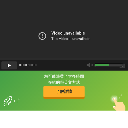
00
:
00
/
00
:
00
您可能浪費了太多時間
片尾有
攻其不背
在錯的學英文方式
的品牌故事
了解詳情