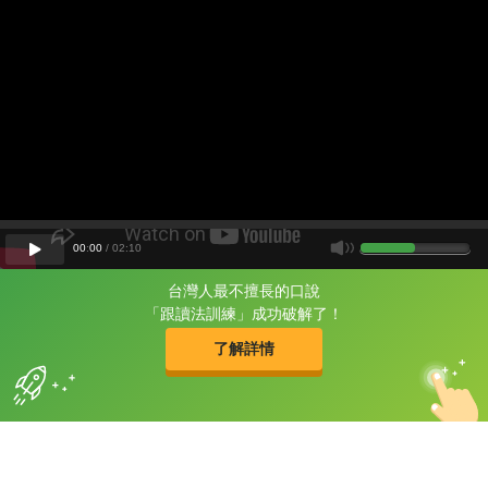
00
:
00
/
02
:
10
台灣人最不擅長的口說
片尾有
攻其不背
「跟讀法訓練」成功破解了！
的品牌故事
了解詳情