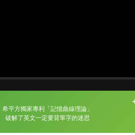
片尾有
攻其不背
希平方獨家專利「記憶曲線理論」
的品牌故事
破解了英文一定要背單字的迷思