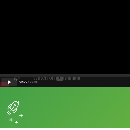
00
:
00
/
02
:
58